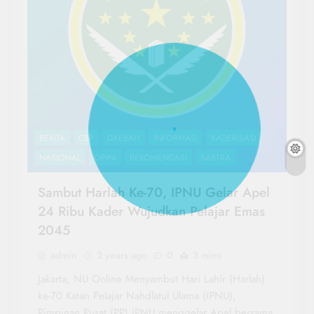
BERITA
CBP
DAERAH
INFORMASI
KADERISASI
NASIONAL
OPINI
REKOMENDASI
SASTRA
Sambut Harlah Ke-70, IPNU Gelar Apel
24 Ribu Kader Wujudkan Pelajar Emas
2045
admin
2 years ago
0
3 mins
Jakarta, NU Online Menyambut Hari Lahir (Harlah)
ke-70 Katan Pelajar Nahdlatul Ulama (IPNU),
Pimpinan Pusat (PP) IPNU menggelar Apel bersama