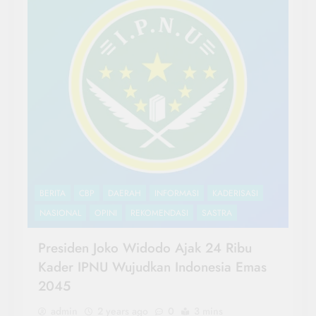
BERITA
CBP
DAERAH
INFORMASI
KADERISASI
NASIONAL
OPINI
REKOMENDASI
SASTRA
Presiden Joko Widodo Ajak 24 Ribu
Kader IPNU Wujudkan Indonesia Emas
2045
admin
2 years ago
0
3 mins