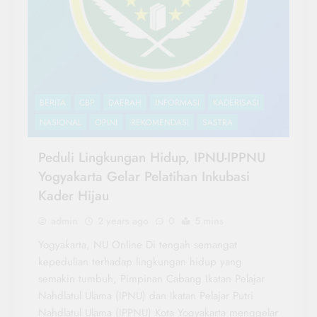
BERITA
CBP
DAERAH
INFORMASI
KADERISASI
NASIONAL
OPINI
REKOMENDASI
SASTRA
Peduli Lingkungan Hidup, IPNU-IPPNU
Yogyakarta Gelar Pelatihan Inkubasi
Kader Hijau
admin
2 years ago
0
5 mins
Yogyakarta, NU Online Di tengah semangat
kepedulian terhadap lingkungan hidup yang
semakin tumbuh, Pimpinan Cabang Ikatan Pelajar
Nahdlatul Ulama (IPNU) dan Ikatan Pelajar Putri
Nahdlatul Ulama (IPPNU) Kota Yogyakarta menggelar